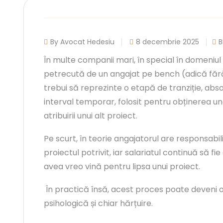
By Avocat Hedesiu
8 decembrie 2025
În multe companii mari, în special în domeniul 
petrecută de un angajat pe bench (adică fără 
trebui să reprezinte o etapă de tranziție, abs
interval temporar, folosit pentru obținerea u
atribuirii unui alt proiect.
Pe scurt, în teorie angajatorul are responsabili
proiectul potrivit, iar salariatul continuă să f
avea vreo vină pentru lipsa unui proiect.
În practică însă, acest proces poate deveni o
psihologică și chiar hărțuire.