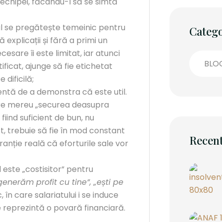
l echipei, făcându-l să se simtă
tul se pregătește temeinic pentru
Catego
 explicații și fără a primi un
esare îi este limitat, iar atunci
BLO
stificat, ajunge să fie etichetat
dificilă;
ntă de a demonstra că este util.
are mereu „securea deasupra
fiind suficient de bun, nu
t, trebuie să fie în mod constant
Recent
garanție reală că eforturile sale vor
 este „costisitor” pentru
generăm profit cu tine”, „ești pe
 în care salariatului i se induce
ie reprezintă o povară financiară.