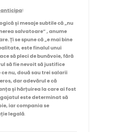
 anticipa
!
ogică și mesaje subtile că „nu
unerea salvatoare” , anume
e. Ți se spune că „e mai bine
ealitate, este finalul unui
ace să pleci de bunăvoie, fără
ul să fie nevoit să justifice
ce nu, două sau trei salarii
ros, dar adevărul e că
ța și hărțuirea la care ai fost
angajatul este determinat să
ie, iar compania se
ție legală
.