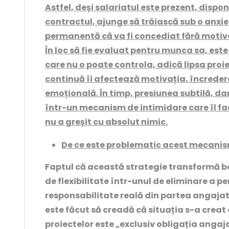
Astfel, deși salariatul este prezent, disponi
contractul, ajunge să trăiască sub o anx
permanentă că va fi concediat fără motiv
În loc să fie evaluat pentru munca sa, este
care nu o poate controla, adică lipsa proi
continuă îi afectează motivația, încredere
emoțională. În timp, presiunea subtilă, d
într-un mecanism de intimidare care îl fac
nu a greșit cu absolut nimic.
De ce este problematic acest mecani
Faptul că această strategie transformă b
de flexibilitate într-unul de eliminare a pe
responsabilitate reală din partea angajato
este făcut să creadă că situația s-a creat d
proiectelor este „exclusiv obligația angaj