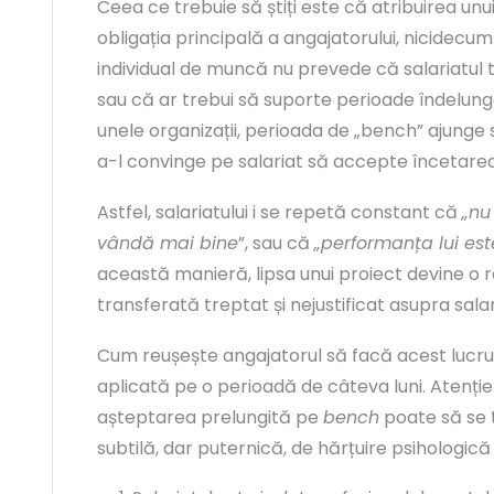
Ceea ce trebuie să știți este că atribuirea un
obligația principală a angajatorului, nicidecum 
individual de muncă nu prevede că salariatul tr
sau că ar trebui să suporte perioade îndelungat
unele organizații, perioada de „bench” ajunge 
a-l convinge pe salariat să accepte încetarea
Astfel, salariatului i se repetă constant că
„nu
vândă mai bine
”, sau că
„performanța lui est
această manieră, lipsa unui proiect devine o 
transferată treptat și nejustificat asupra salari
Cum reușește angajatorul să facă acest lucru
aplicată pe o perioadă de câteva luni. Atenție 
așteptarea prelungită pe
bench
poate să se 
subtilă, dar puternică, de hărțuire psihologică