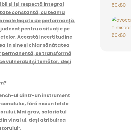
bil și își respectă integral
ietate constantă, cu teama
e reale legate de performanță.
 judecat pentru o situație pe
ectelor. Această incertitudine
a în sine și chiar sănătatea
ar permanentă, se transformă
e vulnerabil și temător, deși
sm?
ench-ul dintr-un instrument
rsonalului, fără niciun fel de
rului. Mai grav, salariatul
in vina lui, deși atribuirea
atorului
”.