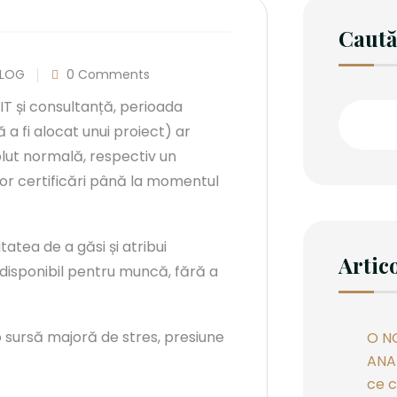
Caut
BLOG
0 Comments
IT și consultanță, perioada
a fi alocat unui proiect) ar
olut normală, respectiv un
nor certificări până la momentul
tatea de a găsi și atribui
Artic
ie disponibil pentru muncă, fără a
 sursă majoră de stres, presiune
O N
ANAF
ce c