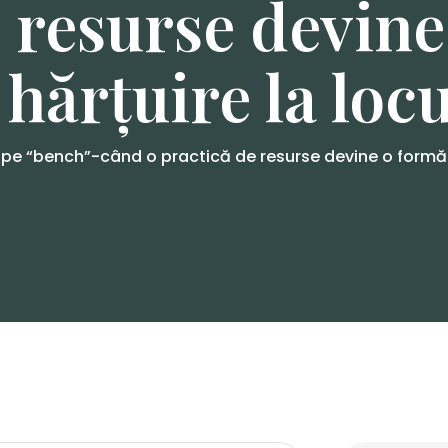
e resurse devine
 hărțuire la lo
 pe “bench”-când o practică de resurse devine o formă d