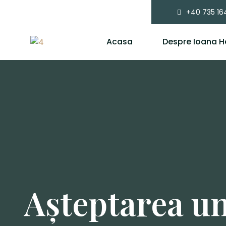
+40 735 16
Acasa
Despre Ioana H
Așteptarea un