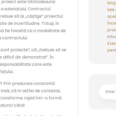
ui proiect este întotodeauna
timp
a salariatului. Contractul
Mai 
ebuie să își „câștige” proiectul
acel
Înce
e de incertitudine. Totuși, în
proi
să fie folosită ca o modalitate de
info
 contractului.
Exec
 sunt proiecte”,
că
„trebuie să se
pent
e dificil de demonstrat
”. În
responsabilitate care este
atului.
? Prin presiunea constantă
însă, că în astfel de contexte,
transforme rapid într-o formă
 atunci când: