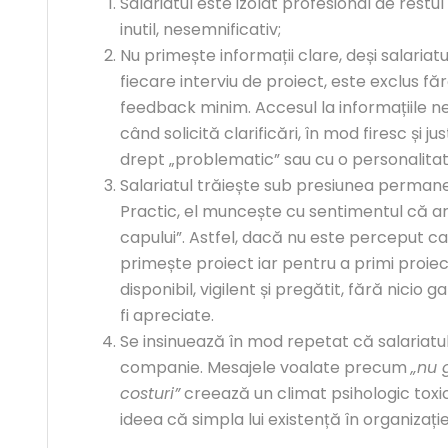
Salariatul este izolat profesional de restu
inutil, nesemnificativ;
Nu primește informații clare, deși salaria
fiecare interviu de proiect, este exclus fără
feedback minim. Accesul la informațiile nec
când solicită clarificări, în mod firesc și ju
drept „problematic” sau cu o personalitate 
Salariatul trăiește sub presiunea permane
Practic, el muncește cu sentimentul că 
capului”. Astfel, dacă nu este perceput ca 
primește proiect iar pentru a primi proiec
disponibil, vigilent și pregătit, fără nicio 
fi apreciate.
Se insinuează în mod repetat că salariatul
companie. Mesajele voalate precum
„nu 
costuri”
creează un climat psihologic toxic,
ideea că simpla lui existență în organizaț