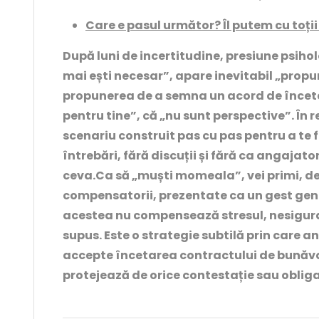
Care e pasul următor? Îl putem cu toții
După luni de incertitudine, presiune psihol
mai ești necesar”, apare inevitabil „prop
propunerea de a semna un acord de încetar
pentru tine”, că „nu sunt perspective”. În r
scenariu construit pas cu pas pentru a te f
întrebări, fără discuții și fără ca angajator
ceva.
Ca să „muști momeala”, vei primi, de 
compensatorii, prezentate ca un gest gene
acestea nu compensează stresul, nesiguran
supus. Este o strategie subtilă prin care 
accepte încetarea contractului de bunăvo
protejează de orice contestație sau obliga