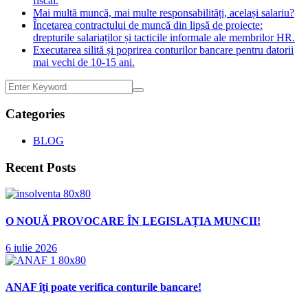
fiscal.
Mai multă muncă, mai multe responsabilități, același salariu?
Încetarea contractului de muncă din lipsă de proiecte:
drepturile salariaților și tacticile informale ale membrilor HR.
Executarea silită și poprirea conturilor bancare pentru datorii
mai vechi de 10-15 ani.
Categories
BLOG
Recent Posts
O NOUĂ PROVOCARE ÎN LEGISLAȚIA MUNCII!
6 iulie 2026
ANAF îți poate verifica conturile bancare!