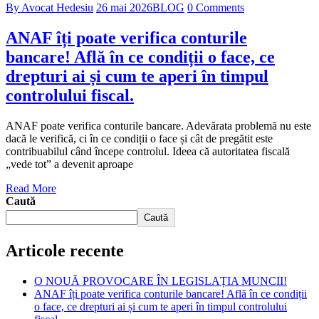
By Avocat Hedesiu
26 mai 2026
BLOG
0 Comments
ANAF îți poate verifica conturile
bancare! Află în ce condiții o face, ce
drepturi ai și cum te aperi în timpul
controlului fiscal.
ANAF poate verifica conturile bancare. Adevărata problemă nu este
dacă le verifică, ci în ce condiții o face și cât de pregătit este
contribuabilul când începe controlul. Ideea că autoritatea fiscală
„vede tot” a devenit aproape
Read More
Caută
Caută
Articole recente
O NOUĂ PROVOCARE ÎN LEGISLAȚIA MUNCII!
ANAF îți poate verifica conturile bancare! Află în ce condiții
o face, ce drepturi ai și cum te aperi în timpul controlului