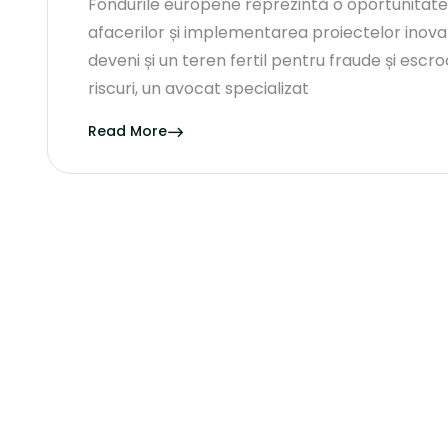
Fondurile europene reprezintă o oportunitat
afacerilor și implementarea proiectelor inovat
deveni și un teren fertil pentru fraude și escroc
riscuri, un avocat specializat
Read More