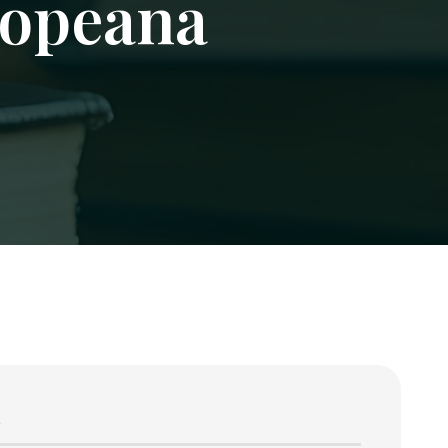
uropeana
ă