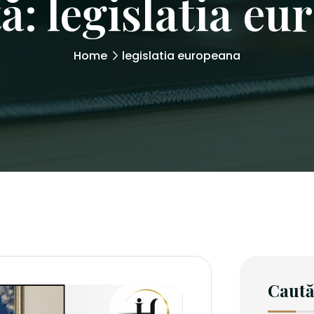
tă:
legislatia e
Home
legislatia europeana
Caut