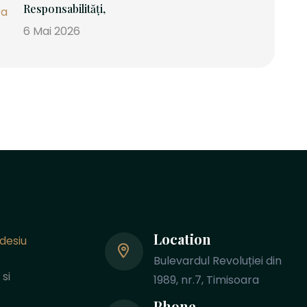
Responsabilități,
6 Mai 2026
Location
desiu
Bulevardul Revoluției din
si
1989, nr.7, Timisoara
Phone