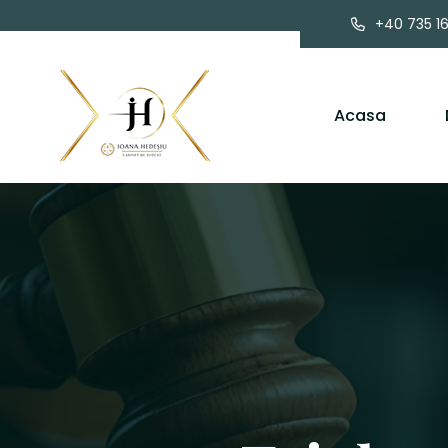
+40 735 1
Acasa