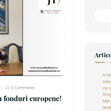
Artic
O N
ANAF
ce c
0 Comments
timp
cu fonduri europene!
Mai 
acel