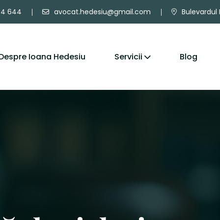
64 644
avocat.hedesiu@gmail.com
Bulevardul 
Despre Ioana Hedesiu
Servicii
Blog