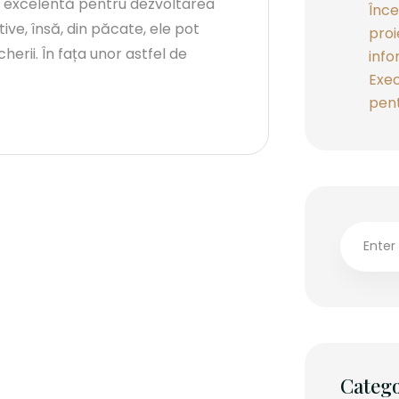
e excelentă pentru dezvoltarea
Înce
ive, însă, din păcate, ele pot
proi
herii. În fața unor astfel de
info
Exec
pent
Catego